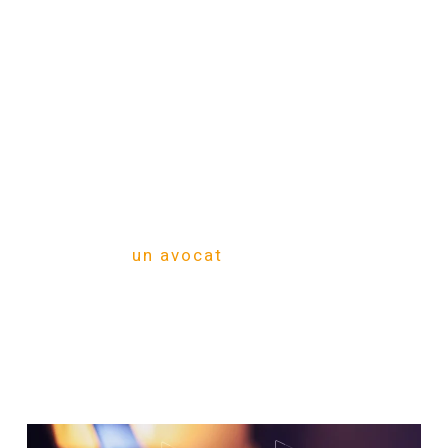
entreprise. Pour la validation de
conditions générales de vente. Mais
aussi la gestion de litiges, la rédaction
de contrats. De même que pour le
recouvrement de créances. Ou encore les
pour les cessions et acquisitions de
fonds de commerce. Son expertise est
indispensable. Toute entreprise qui
souhaite prospérer dans le monde
complexe et concurrentiel des affaires
verra dans
un avocat
en droit des
affaires de confiance un investissement
essentiel.
Twenty One