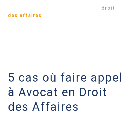
transactions financières. Dans ce
contexte,
un avocat spécialisé en
droit
des affaires
peut s’avérer indispensable
pour aider les entreprises à naviguer
dans un environnement juridique souvent
complexe. Dans cet article, nous allons
explorer cinq cas pour lesquels un avocat
en droit des affaires est indispensable.
5 cas où faire appel
à Avocat en Droit
des Affaires