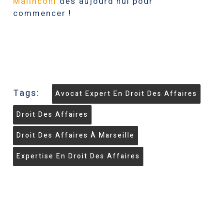
Malinconi
dès aujourd’hui pour
commencer !
Twenty One
Tags:
Avocat Expert En Droit Des Affaires
Droit Des Affaires
Droit Des Affaires À Marseille
Expertise En Droit Des Affaires
Villa Handrès | Locations de vacances en Procence