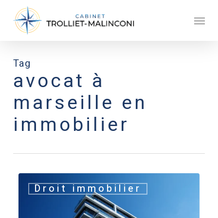
Skip
Men
to
main
content
Tag
avocat à
marseille en
immobilier
Droit
Droit immobilier
immobilier
à
Marseille