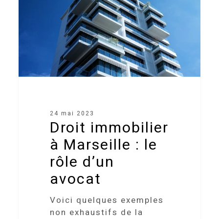
:
le
rôle
d’un
avocat
24 mai 2023
Droit immobilier
à Marseille : le
rôle d’un
avocat
Voici quelques exemples
non exhaustifs de la