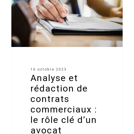
contrats
commerciaux
:
le
rôle
clé
d’un
avocat
spécialisé
16 octobre 2023
en
Analyse et
Droit
rédaction de
des
Affaires
contrats
commerciaux :
le rôle clé d’un
avocat